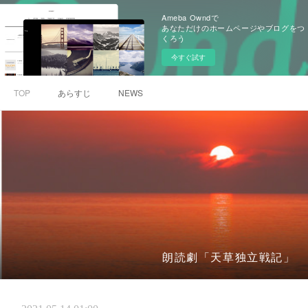
Ameba Owndで
あなただけのホームページやブログをつ
くろう
今すぐ試す
TOP
あらすじ
NEWS
朗読劇「天草独立戦記」